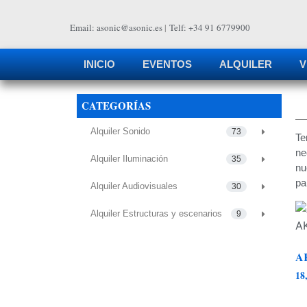
Email: asonic@asonic.es
|
Telf: +34 91 6779900
INICIO
EVENTOS
ALQUILER
V
CATEGORÍAS
Alquiler Sonido
73
Te
ne
Alquiler Iluminación
35
nu
pa
Alquiler Audiovisuales
30
Alquiler Estructuras y escenarios
9
A
18