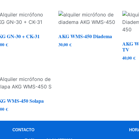
KG GN-30 + CK-31
AKG WMS-450 Diadema
AKG W
,00
€
30,00
€
TV
40,00
€
KG WMS-450 Solapa
,00
€
CONTACTO
HOR