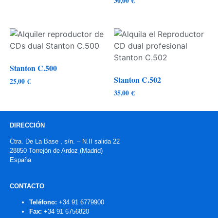
30,00
€
Stanton C.500
Stanton C.502
25,00
€
35,00
€
DIRECCIÓN
Ctra. De La Base , s/n. – N.II salida 22
28850 Torrejón de Ardoz (Madrid)
España
CONTACTO
Teléfono:
+34 91 6779900
Fax:
+34 91 6756820