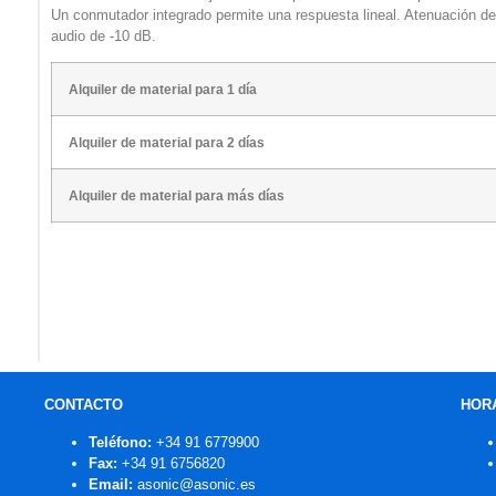
Un conmutador integrado permite una respuesta lineal. Atenuación de 
audio de -10 dB.
Alquiler de material para 1 día
Alquiler de material para 2 días
Alquiler de material para más días
CONTACTO
HOR
Teléfono:
+34 91 6779900
Fax:
+34 91 6756820
Email:
asonic@asonic.es