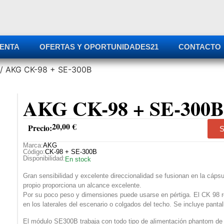
ENTA
OFERTAS Y OPORTUNIDADES
21
CONTACTO
/ AKG CK-98 + SE-300B
AKG CK-98 + SE-300B
20,00
€
Precio:
S
Marca:
AKG
Código:
CK-98 + SE-300B
Disponibilidad:
En stock
Gran sensibilidad y excelente direccionalidad se fusionan en la cápsu
propio proporciona un alcance excelente.
Por su poco peso y dimensiones puede usarse en pértiga. El CK 98 r
en los laterales del escenario o colgados del techo. Se incluye panta
El módulo SE300B trabaja con todo tipo de alimentación phantom de 