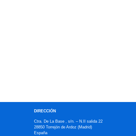
DIRECCIÓN
Ctra. De La Base , s/n. – N.II salida 22
28850 Torrejón de Ardoz (Madrid)
España