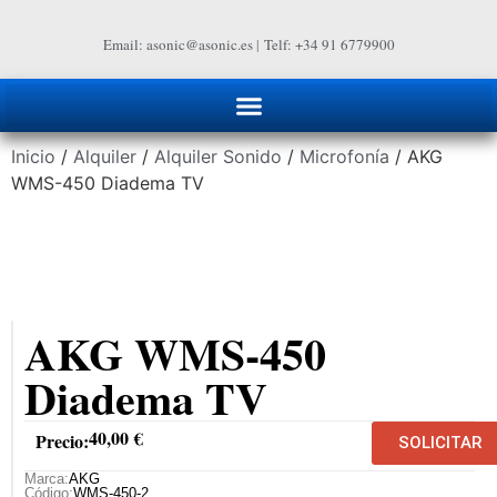
Email: asonic@asonic.es
|
Telf: +34 91 6779900
Inicio
/
Alquiler
/
Alquiler Sonido
/
Microfonía
/ AKG
WMS-450 Diadema TV
AKG WMS-450
Diadema TV
40,00
€
Precio:
SOLICITAR
Marca:
AKG
Código:
WMS-450-2