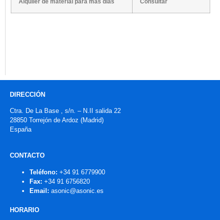
Alquiler de material para más días
Consultar
DIRECCIÓN
Ctra. De La Base , s/n. – N.II salida 22
28850 Torrejón de Ardoz (Madrid)
España
CONTACTO
Teléfono:
+34 91 6779900
Fax:
+34 91 6756820
Email:
asonic@asonic.es
HORARIO