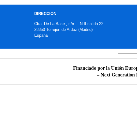
DIRECCIÓN
Ctra. De La Base , s/n. – N.II salida 22
28850 Torrejón de Ardoz (Madrid)
España
Financiado por la Unión Euro
– Next Generation