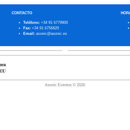
CONTACTO
HOR
Teléfono:
+34 91 6779900
Fax:
+34 91 6756820
Email:
asonic@asonic.es
pea
 EU
Asonic Eventos © 2026