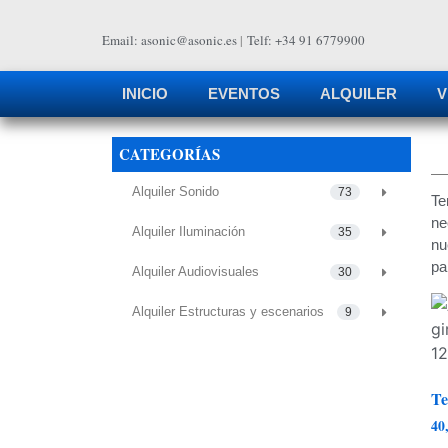
Email: asonic@asonic.es
|
Telf: +34 91 6779900
INICIO
EVENTOS
ALQUILER
V
CATEGORÍAS
Alquiler Sonido
73
Te
ne
Alquiler Iluminación
35
nu
pa
Alquiler Audiovisuales
30
Alquiler Estructuras y escenarios
9
Te
40