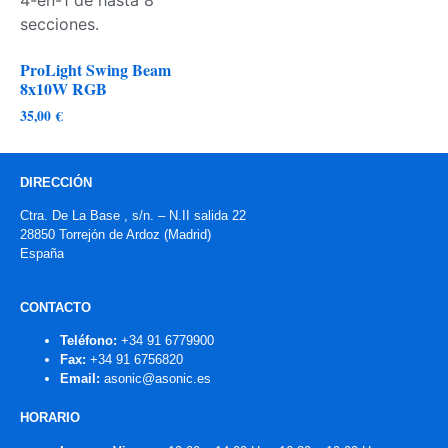
ProLight Swing Beam
8x10W RGB
35,00
€
DIRECCIÓN
Ctra. De La Base , s/n. – N.II salida 22
28850 Torrejón de Ardoz (Madrid)
España
CONTACTO
Teléfono:
+34 91 6779900
Fax:
+34 91 6756820
Email:
asonic@asonic.es
HORARIO