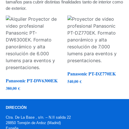
tamaños para cubrir distintas finalidades tanto de interior como
de exterior.
Panasonic PT-DZ770EK
Panasonic PT-DW6300EK
540,00
€
380,00
€
DIRECCIÓN
Ctra. De La Base , s/n. – N.II salida 22
28850 Torrejón de Ardoz (Madrid)
España