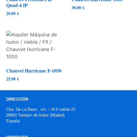
Quad-4 IP
30,00
€
20,00
€
Chauvet Hurricane F-1050
25,00
€
DIRECCIÓN
Ctra. De La Base , s/n. – N.II salida 22
28850 Torrejón de Ardoz (Madrid)
España