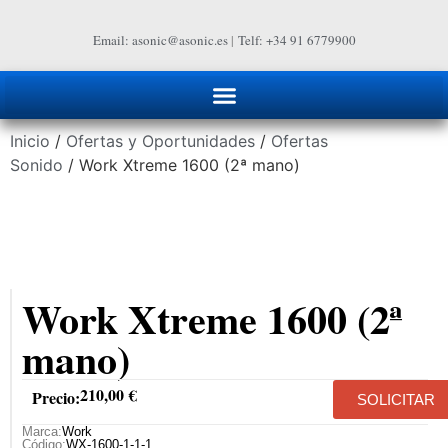
Email: asonic@asonic.es
|
Telf: +34 91 6779900
Inicio
/
Ofertas y Oportunidades
/
Ofertas
Sonido
/ Work Xtreme 1600 (2ª mano)
Work Xtreme 1600 (2ª
mano)
210,00
€
Precio:
SOLICITAR
Marca:
Work
Código:
WX-1600-1-1-1