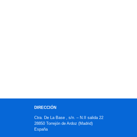
DIRECCIÓN
Ctra. De La Base , s/n. – N.II salida 22
28850 Torrejón de Ardoz (Madrid)
España