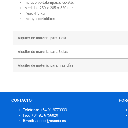
Incluye portalámparas GX9,5.
Medidas 250 x 285 x 320 mm.
Peso 4,5 kg.
Incluye portafiltros.
Alquiler de material para 1 día
Alquiler de material para 2 días
Alquiler de material para más días
CONTACTO
HOR
Teléfono:
+34 91 6779900
Fax:
+34 91 6756820
Email:
asonic@asonic.es