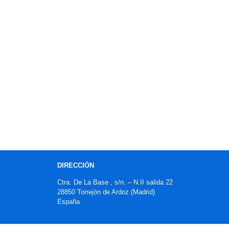
DIRECCIÓN
Ctra. De La Base , s/n. – N.II salida 22
28850 Torrejón de Ardoz (Madrid)
España