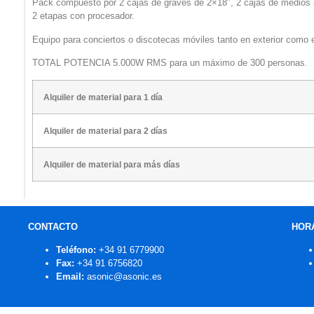
Pack compuesto por 2 cajas de graves de 2×18″, 2 cajas de medios
2 etapas con procesador.
Equipo para conciertos o discotecas móviles tanto en exterior como e
TOTAL POTENCIA 5.000W RMS para un máximo de 300 personas.
Alquiler de material para 1 día
Alquiler de material para 2 días
Alquiler de material para más días
CONTACTO
HOR
Teléfono:
+34 91 6779900
Fax:
+34 91 6756820
Email:
asonic@asonic.es