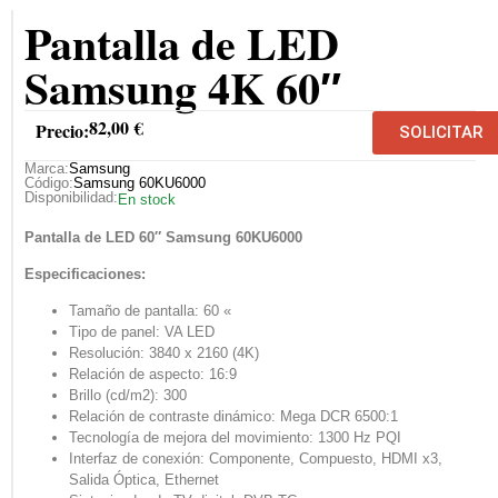
Pantalla de LED
Samsung 4K 60″
82,00
€
Precio:
SOLICITAR
Marca:
Samsung
Código:
Samsung 60KU6000
Disponibilidad:
En stock
Pantalla de LED 60″ Samsung 60KU6000
Especificaciones:
Tamaño de pantalla
:
60 «
Tipo de panel: VA LED
Resolución
:
3840 x 2160 (4K)
Relación de aspecto:
16:9
Brillo (cd/m2): 300
Relación de contraste dinámico: Mega DCR 6500:1
Tecnología de mejora del movimiento:
1300 Hz PQI
Interfaz de conexión:
Componente, Compuesto, HDMI x3,
Salida Óptica, Ethernet