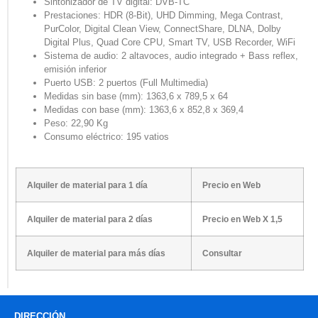
Sintonizador de TV digital
:
DVB-TC
Prestaciones:
HDR (8-Bit),
UHD Dimming
, Mega Contrast,
PurColor, Digital Clean View, ConnectShare, DLNA, Dolby
Digital Plus, Quad Core CPU, Smart TV, USB Recorder, WiFi
Sistema de audio:
2 altavoces, audio integrado + Bass reflex,
emisión inferior
Puerto USB
:
2 puertos (Full Multimedia)
Medidas sin base (mm):
1363,6 x 789,5 x 64
Medidas con base (mm):
1363,6 x 852,8 x 369,4
Peso
:
22,90 Kg
Consumo eléctrico:
195 vatios
Alquiler de material para 1 día
Precio en Web
Alquiler de material para 2 días
Precio en Web X 1,5
Alquiler de material para más días
Consultar
DIRECCIÓN