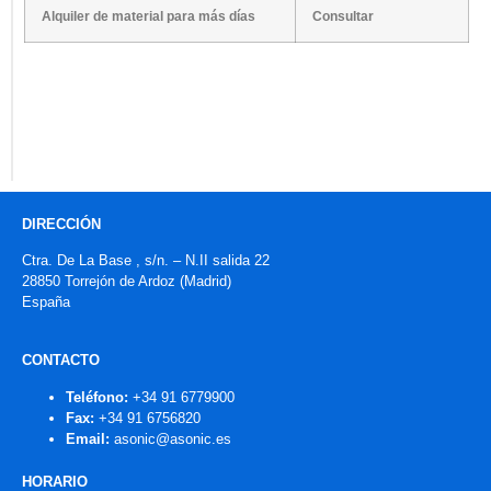
Alquiler de material para más días
Consultar
DIRECCIÓN
Ctra. De La Base , s/n. – N.II salida 22
28850 Torrejón de Ardoz (Madrid)
España
CONTACTO
Teléfono:
+34 91 6779900
Fax:
+34 91 6756820
Email:
asonic@asonic.es
HORARIO