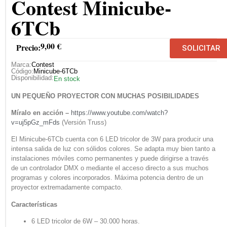
Contest Minicube-
6TCb
9,00
€
Precio:
SOLICITAR
Marca:
Contest
Código:
Minicube-6TCb
Disponibilidad:
En stock
UN PEQUEÑO PROYECTOR CON MUCHAS POSIBILIDADES
Míralo en acción –
https://www.youtube.com/watch?
v=uj5pGz_mFds
(Versión Truss)
El Minicube-6TCb cuenta con 6 LED tricolor de 3W para producir una
intensa salida de luz con sólidos colores. Se adapta muy bien tanto a
instalaciones móviles como permanentes y puede dirigirse a través
de un controlador DMX o mediante el acceso directo a sus muchos
programas y colores incorporados. Máxima potencia dentro de un
proyector extremadamente compacto.
Características
6 LED tricolor de 6W – 30.000 horas.